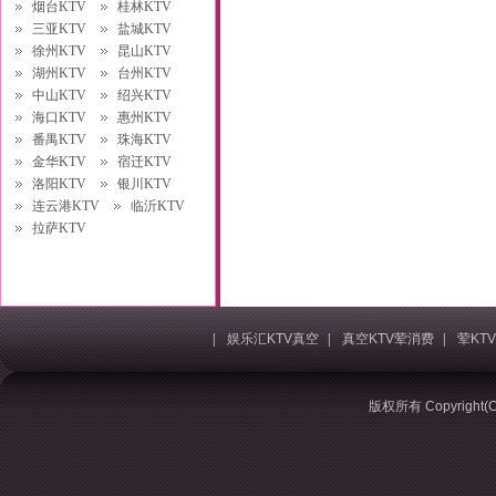
烟台KTV
桂林KTV
三亚KTV
盐城KTV
徐州KTV
昆山KTV
湖州KTV
台州KTV
中山KTV
绍兴KTV
海口KTV
惠州KTV
番禺KTV
珠海KTV
金华KTV
宿迁KTV
洛阳KTV
银川KTV
连云港KTV
临沂KTV
拉萨KTV
|
娱乐汇KTV真空
|
真空KTV荤消费
|
荤KT
版权所有 Copyrigh