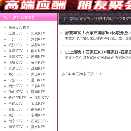
娱乐汇KTV真空消费
您现在的位置：
娱荤KTV排名
>
商务K
商务KTV排名
游戏丰富！石家庄哪家ktv比较开放-
上海KTV
北京KTV
本文为你介绍石家庄哪家ktv比较开放，更多详
广州KTV
深圳KTV
武汉KTV
成都KTV
重庆KTV
南京KTV
史上最嗨！石家庄KTV哪家好-石家
天津KTV
苏州KTV
本文为你介绍石家庄KTV哪家好-石家庄最好
西安KTV
长沙KTV
青岛KTV
沈阳KTV
共2条 每页20条 页次：1/1
郑州KTV
大连KTV
宁波KTV
厦门KTV
福州KTV
长春KTV
佛山KTV
济南KTV
哈尔滨KTV
昆明KTV
合肥KTV
太原KTV
贵阳KTV
南昌KTV
泉州KTV
常州KTV
南宁KTV
石家庄KTV
南通KTV
嘉兴KTV