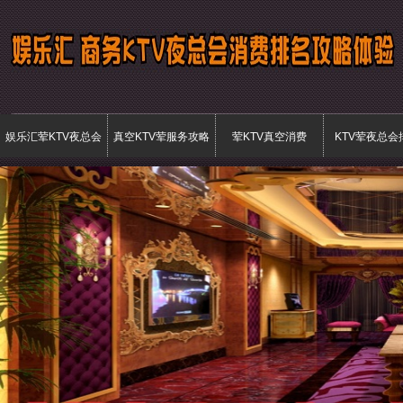
娱乐汇荤KTV夜总会
真空KTV荤服务攻略
荤KTV真空消费
KTV荤夜总会