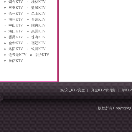
烟台KTV
桂林KTV
三亚KTV
盐城KTV
徐州KTV
昆山KTV
湖州KTV
台州KTV
中山KTV
绍兴KTV
海口KTV
惠州KTV
番禺KTV
珠海KTV
金华KTV
宿迁KTV
洛阳KTV
银川KTV
连云港KTV
临沂KTV
拉萨KTV
|
娱乐汇KTV真空
|
真空KTV荤消费
|
荤KT
版权所有 Copyrigh