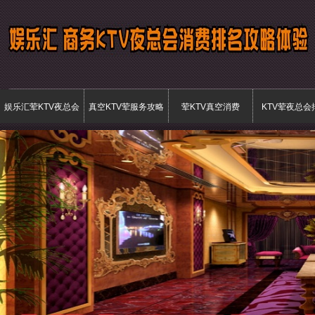
娱乐汇荤KTV夜总会
真空KTV荤服务攻略
荤KTV真空消费
KTV荤夜总会