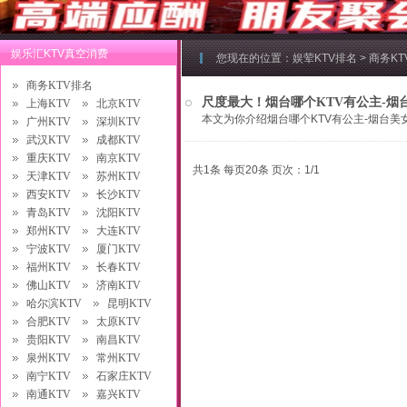
娱乐汇KTV真空消费
您现在的位置：
娱荤KTV排名
>
商务K
商务KTV排名
尺度最大！烟台哪个KTV有公主-烟
上海KTV
北京KTV
本文为你介绍烟台哪个KTV有公主-烟台美女
广州KTV
深圳KTV
武汉KTV
成都KTV
重庆KTV
南京KTV
共1条 每页20条 页次：1/1
天津KTV
苏州KTV
西安KTV
长沙KTV
青岛KTV
沈阳KTV
郑州KTV
大连KTV
宁波KTV
厦门KTV
福州KTV
长春KTV
佛山KTV
济南KTV
哈尔滨KTV
昆明KTV
合肥KTV
太原KTV
贵阳KTV
南昌KTV
泉州KTV
常州KTV
南宁KTV
石家庄KTV
南通KTV
嘉兴KTV