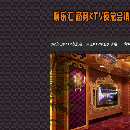
娱乐汇荤KTV夜总会
真空KTV荤服务攻略
荤