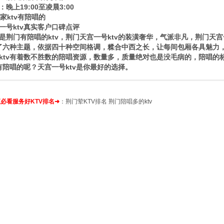
晚上19:00至凌晨3:00
一号ktv真实客户口碑点评
是荆门有陪唱的ktv，荆门天宫一号ktv的装潢奢华，气派非凡，荆门天宫
供了六种主题，依据四十种空间格调，糅合中西之长，让每间包厢各具魅力
ktv有着数不胜数的陪唱资源，数量多，质量绝对也是没毛病的，陪唱的
v有陪唱的呢？天宫一号ktv是你最好的选择。
必看服务好KTV排名➜
：
荆门荤KTV排名
荆门陪唱多的ktv