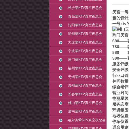
长沙荤KTV真空夜总会
天宫一号
青岛荤KTV真空夜总会
雅的设计
一号kt
沈阳荤KTV真空夜总会
郑州荤KTV真空夜总会
荆门天宫
680—
大连荤KTV真空夜总会
780——
宁波荤KTV真空夜总会
880——
980——
厦门荤KTV真空夜总会
服务评级
福州荤KTV真空夜总会
安全评级
行业口碑
无锡荤KTV真空夜总会
包间数量
温州荤KTV真空夜总会
综合考评
营业时间：
长春荤KTV真空夜总会
艳丽星级
佛山荤KTV真空夜总会
服务态度
环境氛围
济南荤KTV真空夜总会
地段位置
哈尔滨荤KTV真空夜总会
停车位置
适合用途
昆明荤KTV真空夜总会