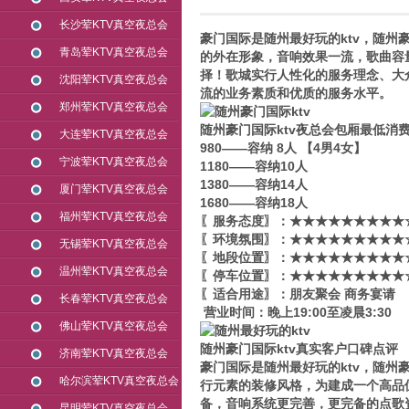
长沙荤KTV真空夜总会
豪门国际是随州最好玩的ktv，随州
青岛荤KTV真空夜总会
的外在形象，音响效果一流，歌曲容
择！歌城实行人性化的服务理念、大
沈阳荤KTV真空夜总会
流的业务素质和优质的服务水平。
郑州荤KTV真空夜总会
随州豪门国际ktv夜总会包厢最低消
大连荤KTV真空夜总会
980——容纳 8人 【4男4女】
宁波荤KTV真空夜总会
1180——容纳10人
1380——容纳14人
厦门荤KTV真空夜总会
1680——容纳18人
福州荤KTV真空夜总会
〖服务态度〗：★★★★★★★★★☆
〖环境氛围〗：★★★★★★★★★☆
无锡荤KTV真空夜总会
〖地段位置〗：★★★★★★★★★☆
温州荤KTV真空夜总会
〖停车位置〗：★★★★★★★★★☆
〖适合用途〗：朋友聚会 商务宴请
长春荤KTV真空夜总会
营业时间：晚上19:00至凌晨3:30
佛山荤KTV真空夜总会
随州豪门国际ktv真实客户口碑点评
济南荤KTV真空夜总会
豪门国际是随州最好玩的ktv，随州
哈尔滨荤KTV真空夜总会
行元素的装修风格，为建成一个高品
备，音响系统更完善，更完备的点歌
昆明荤KTV真空夜总会