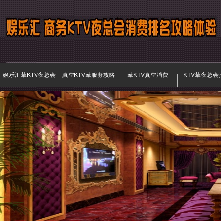
娱乐汇荤KTV夜总会
真空KTV荤服务攻略
荤KTV真空消费
KTV荤夜总会