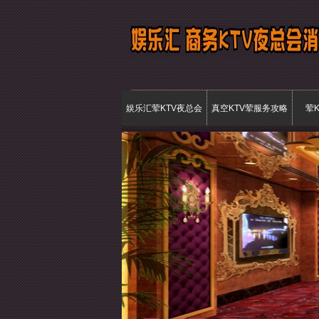
娱乐汇荤KTV夜总会
真空KTV荤服务攻略
荤