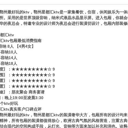
鄂州最好玩的ktv，鄂州星都汇ktv是一家集餐饮，住宿，休闲娱乐为一体
所。采用的是世界顶级音响，纳米式液晶水晶显示屏。进入包厢，你就会
华的夜总会，特邀专业的设计师为夜总会进行装潢切设计，包厢内部装修
汇ktv包厢最低消费指南
容纳 8人 【4男4女】
—容纳10人
—容纳14人
—容纳18人
度〗：★★★★★★★★★☆ 9
围〗：★★★★★★★★★☆ 9
置〗：★★★★★★★★★☆ 9
置〗：★★★★★★★★★☆ 9
途〗：朋友聚会 商务宴请
晚上19:00至凌晨3:30
汇ktv真实客户口碑点评
鄂州最好玩的ktv，鄂州星都汇ktv的装潢奢华大方，包厢所有的设计均
精神，所有包厢的装潢都值得放心，欧洲古典气氛的风格营造，注重古典
结合现代的空间构成手段，从灯光、音晌等方面来加以补充和润色。诠释