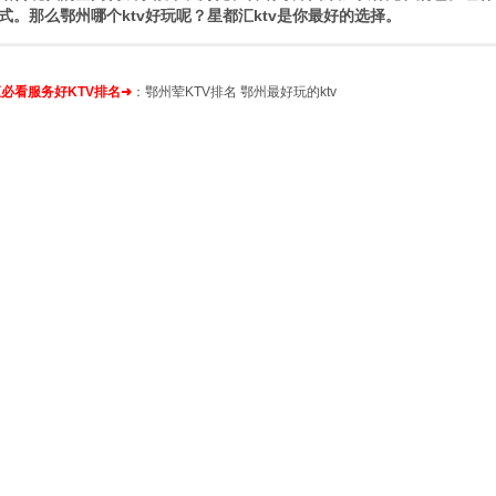
式。那么鄂州哪个ktv好玩呢？星都汇ktv是你最好的选择。
必看服务好KTV排名➜
：
鄂州荤KTV排名
鄂州最好玩的ktv