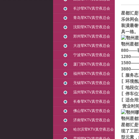
长沙荤KTV真空夜总会
星都汇是
青岛荤KTV真空夜总会
乐休闲会
装潢最奢
沈阳荤KTV真空夜总会
具一格。
郑州荤KTV真空夜总会
鄂州星都
大连荤KTV真空夜总会
880——
宁波荤KTV真空夜总会
1280—
1580—
厦门荤KTV真空夜总会
3880—
福州荤KTV真空夜总会
〖服务态
〖环境氛
无锡荤KTV真空夜总会
〖地段位
温州荤KTV真空夜总会
〖停车位
〖适合用
长春荤KTV真空夜总会
营业时间：
佛山荤KTV真空夜总会
鄂州星都
济南荤KTV真空夜总会
星都汇是
哈尔滨荤KTV真空夜总会
现了工匠
型元素，
昆明荤KTV真空夜总会