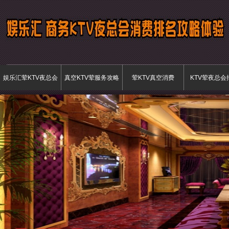
娱乐汇荤KTV夜总会
真空KTV荤服务攻略
荤KTV真空消费
KTV荤夜总会