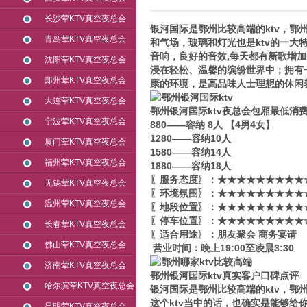
长沙荤KTV真空夜总会
银河国际是鄂州比较高端的ktv，鄂
青岛荤KTV真空夜总会
和气场，玻璃和灯光也是ktv的一
音响，良好的音效,每天都有新歌增加
沈阳荤KTV真空夜总会
浸在轻松、温馨的缤纷世界中；拥有
郑州荤KTV真空夜总会
康的环境，是高品味人士理想的休闲
大连荤KTV真空夜总会
鄂州银河国际ktv夜总会包厢最低消
宁波荤KTV真空夜总会
880——容纳 8人 【4男4女】
1280——容纳10人
厦门荤KTV真空夜总会
1580——容纳14人
福州荤KTV真空夜总会
1880——容纳18人
〖服务态度〗：★★★★★★★★★☆
无锡荤KTV真空夜总会
〖环境氛围〗：★★★★★★★★★☆
温州荤KTV真空夜总会
〖地段位置〗：★★★★★★★★★☆
〖停车位置〗：★★★★★★★★★☆
长春荤KTV真空夜总会
〖适合用途〗：朋友聚会 商务宴请
佛山荤KTV真空夜总会
营业时间：晚上19:00至凌晨3:30
济南荤KTV真空夜总会
鄂州银河国际ktv真实客户口碑点评
哈尔滨荤KTV真空夜总会
银河国际是鄂州比较高端的ktv，鄂
这个ktv当中的话，也确实是能够
昆明荤KTV真空夜总会