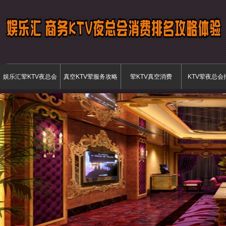
娱乐汇荤KTV夜总会
真空KTV荤服务攻略
荤KTV真空消费
KTV荤夜总会