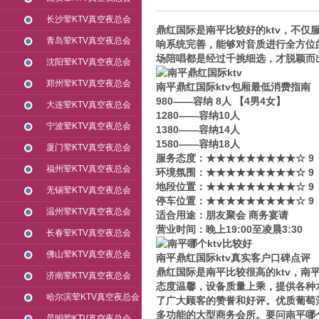
长沙荤KTV真空夜总会
鼎红国际是南平比较好的ktv，不
青岛荤KTV真空夜总会
响系统完善，能够对音质进行全方位
场陪唱都是经过千挑细选，才脱颖而
沈阳荤KTV真空夜总会
郑州荤KTV真空夜总会
南平鼎红国际ktv包厢最低消费指南
980——容纳 8人 【4男4女】
大连荤KTV真空夜总会
1280——容纳10人
宁波荤KTV真空夜总会
1380——容纳14人
1580——容纳18人
厦门荤KTV真空夜总会
服务态度：★★★★★★★★★☆ 9
福州荤KTV真空夜总会
环境氛围：★★★★★★★★★☆ 9
地段位置：★★★★★★★★★☆ 9
无锡荤KTV真空夜总会
停车位置：★★★★★★★★★☆ 9
温州荤KTV真空夜总会
适合用途：朋友聚会 商务宴请
营业时间：晚上19:00至凌晨3:30
长春荤KTV真空夜总会
佛山荤KTV真空夜总会
南平鼎红国际ktv真实客户口碑点评
鼎红国际是南平比较很高的ktv，南
济南荤KTV真空夜总会
态度温馨，设备质量上乘，提供各种
哈尔滨荤KTV真空夜总会
了广大顾客的赞誉和好评。优质葡萄
多功能的大型商务会所。要问南平哪个
昆明荤KTV真空夜总会