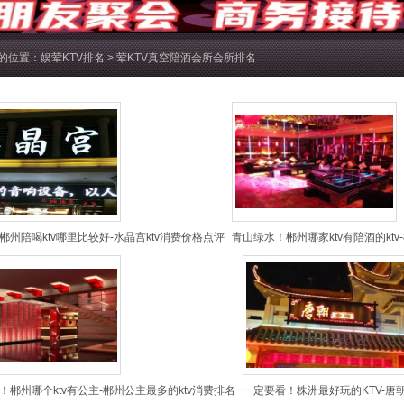
的位置：
娱荤KTV排名
>
荤KTV真空陪酒会所会所排名
郴州陪喝ktv哪里比较好-水晶宫ktv消费价格点评
青山绿水！郴州哪家ktv有陪酒的ktv
！郴州哪个ktv有公主-郴州公主最多的ktv消费排名
一定要看！株洲最好玩的KTV-唐朝