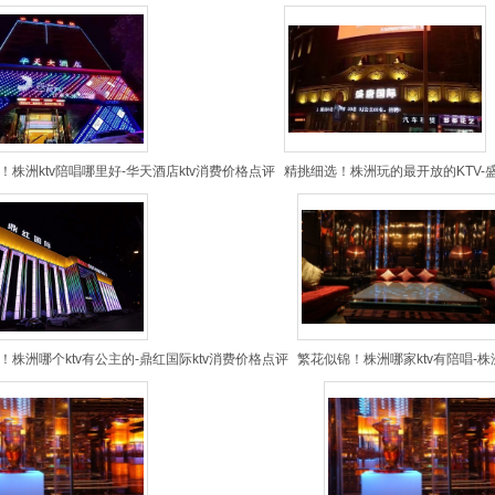
！株洲ktv陪唱哪里好-华天酒店ktv消费价格点评
精挑细选！株洲玩的最开放的KTV-盛
！株洲哪个ktv有公主的-鼎红国际ktv消费价格点评
繁花似锦！株洲哪家ktv有陪唱-株