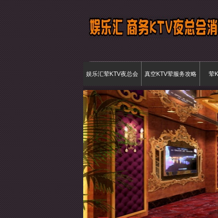
娱乐汇荤KTV夜总会
真空KTV荤服务攻略
荤