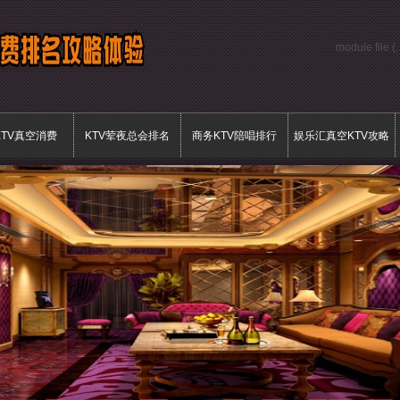
module file (
KTV真空消费
KTV荤夜总会排名
商务KTV陪唱排行
娱乐汇真空KTV攻略