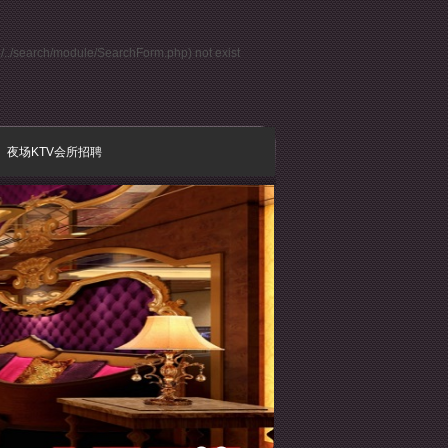
../../search/module/SearchForm.php) not exist
夜场KTV会所招聘