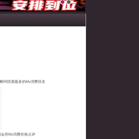
1
2
-郴州陪酒最多的ktv消费排名
会所ktv消费价格点评